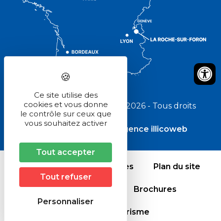
Ce site utilise des
cookies et vous donne
Pays Rochois Tourisme © 2026 - Tous droits
le contrôle sur ceux que
réservés
vous souhaitez activer
Réalisé avec
par l'agence illicoweb
Tout accepter
Crédits et mentions légales
Plan du site
Tout refuser
Comment venir ?
Brochures
Personnaliser
Office de tourisme