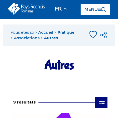
Panneau de gestion des cookies
FR
MENU
Vous êtes ici >
Accueil
>
Pratique
>
Associations
>
Autres
Autres
9 résultats