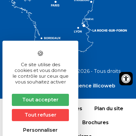
Ce site utilise des
cookies et vous donne
Pays Rochois Tourisme © 2026 - Tous droits
le contrôle sur ceux que
réservés
vous souhaitez activer
Réalisé avec
par l'agence illicoweb
Tout accepter
Crédits et mentions légales
Plan du site
Tout refuser
Comment venir ?
Brochures
Personnaliser