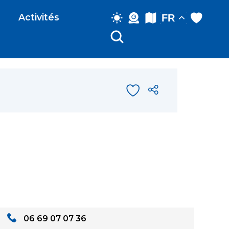
Activités
FR
06 69 07 07 36