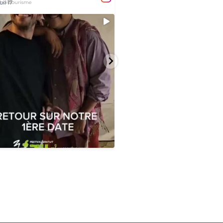
uil 17
Juil 15
our sur cette première soirée de la
Une balade historique immersive sur 
...
e
0
0
6
0