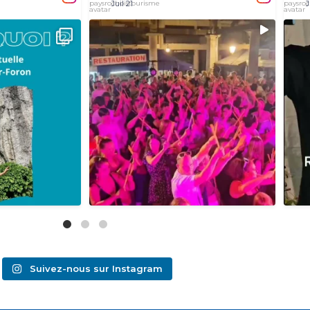
Juil 21
J
lité virtuelle 🕶
Vous étiez à la deuxième date de Zik`en Ville ?
Ret
...
17èm
17
1
1
Suivez-nous sur Instagram