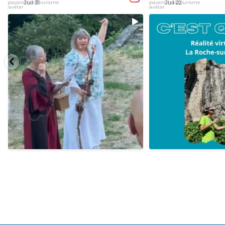
Juil 31
Juil 22
...
Retour en images sur notre première visite
Voyage dans le temps en réa
25
0
9
3