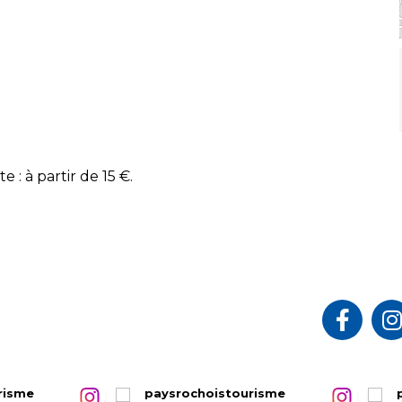
e : à partir de 15 €.
risme
paysrochoistourisme