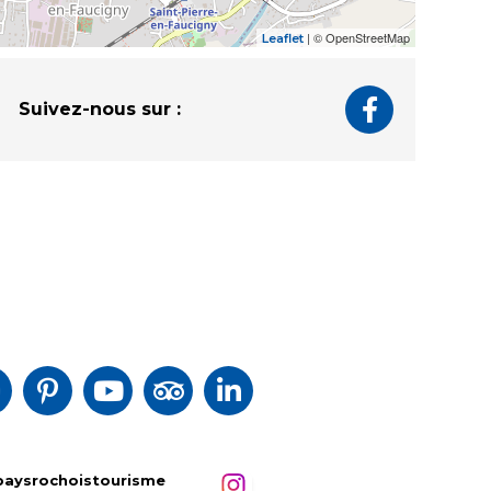
| © OpenStreetMap
Leaflet
Suivez-nous sur :
paysrochoistourisme
paysrochoistourisme