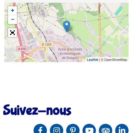
+
−
| © OpenStreetMap
Leaflet
Suivez-nous