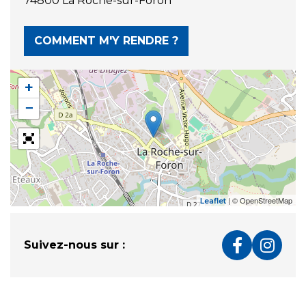
74800 La Roche-sur-Foron
COMMENT M'Y RENDRE ?
+
−
| © OpenStreetMap
Leaflet
Suivez-nous sur :