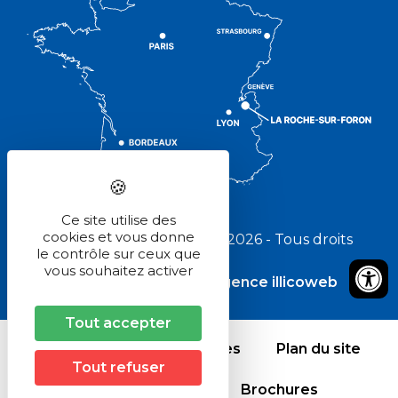
Ce site utilise des
cookies et vous donne
Pays Rochois Tourisme © 2026 - Tous droits
le contrôle sur ceux que
réservés
vous souhaitez activer
Réalisé avec
par l'agence illicoweb
Tout accepter
Crédits et mentions légales
Plan du site
Tout refuser
Comment venir ?
Brochures